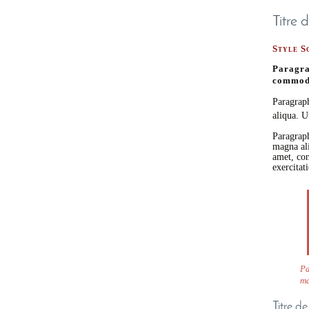
Titre 
Style S
Paragra
commodo 
Paragraph
aliqua. U
Paragraph
magna ali
amet, con
exercitat
Pa
ma
Titre d