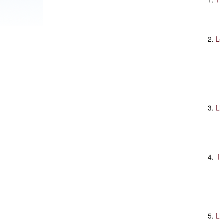
L
L
I
L