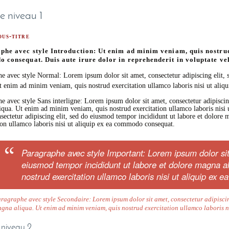
de niveau 1
ous-titre
phe avec style Introduction: Ut enim ad minim veniam, quis nostrud 
consequat. Duis aute irure dolor in reprehenderit in voluptate veli
e avec style Normal: Lorem ipsum dolor sit amet, consectetur adipiscing elit,
t enim ad minim veniam, quis nostrud exercitation ullamco laboris nisi ut ali
e avec style Sans interligne: Lorem ipsum dolor sit amet, consectetur adipiscin
qua. Ut enim ad minim veniam, quis nostrud exercitation ullamco laboris nisi
sectetur adipiscing elit, sed do eiusmod tempor incididunt ut labore et dolor
ion ullamco laboris nisi ut aliquip ex ea commodo consequat.
Paragraphe avec style Important: Lorem ipsum dolor sit 
eiusmod tempor incididunt ut labore et dolore magna a
nostrud exercitation ullamco laboris nisi ut aliquip ex
ragraphe avec style Secondaire: Lorem ipsum dolor sit amet, consectetur adipiscin
gna aliqua. Ut enim ad minim veniam, quis nostrud exercitation ullamco laboris n
e niveau 2