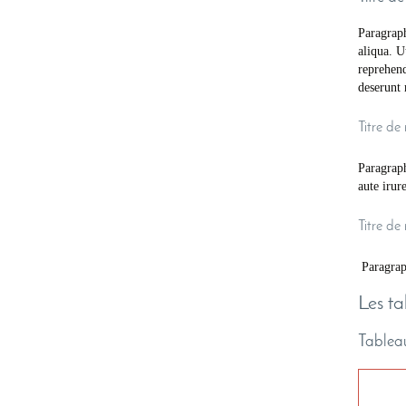
Paragraph
aliqua. U
reprehend
deserunt 
Titre de
Paragraph
aute irur
Titre de
Paragraph
Les t
Tableau