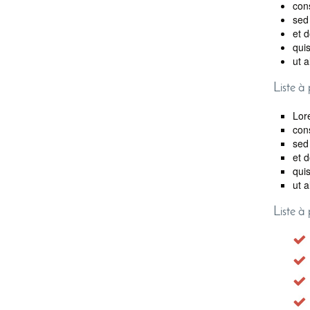
cons
sed
et 
quis
ut 
Liste à
Lor
cons
sed
et 
quis
ut 
Liste à